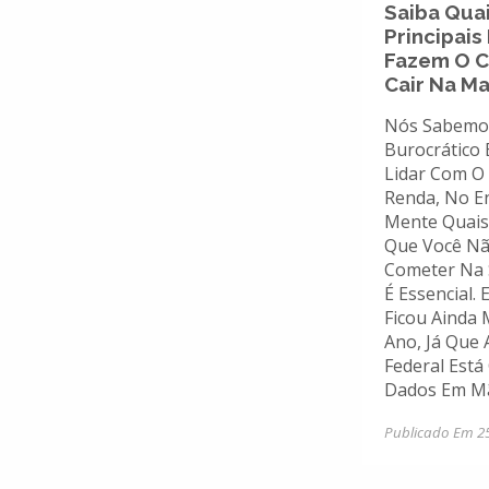
Saiba Qua
Principais
Fazem O C
Cair Na Ma
Nós Sabemo
Burocrático 
Lidar Com O
Renda, No E
Mente Quais
Que Você N
Cometer Na 
É Essencial.
Ficou Ainda 
Ano, Já Que 
Federal Est
Dados Em Mã
Publicado Em 2