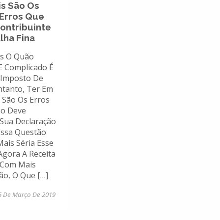
is São Os
 Erros Que
ontribuinte
lha Fina
s O Quão
E Complicado É
 Imposto De
ntanto, Ter Em
 São Os Erros
ão Deve
Sua Declaração
 Essa Questão
Mais Séria Esse
Agora A Receita
á Com Mais
o, O Que […]
5 De Março De 2019