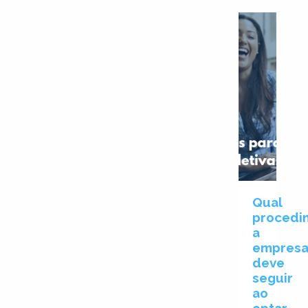
Qual
procedi
a
empres
deve
seguir
ao
optar