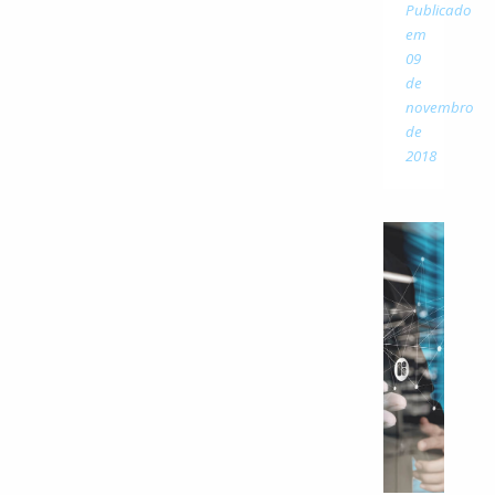
Publicado
em
09
de
novembro
de
2018