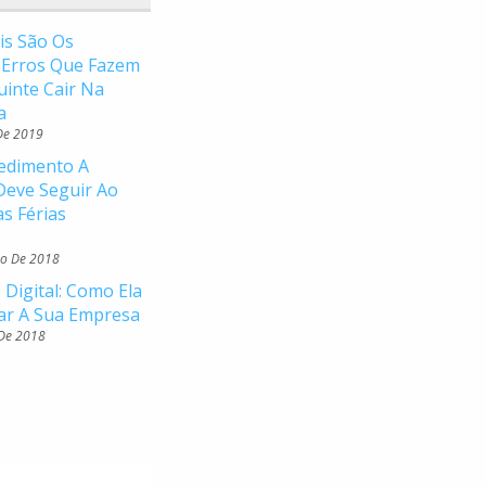
is São Os
s Erros Que Fazem
uinte Cair Na
a
De 2019
edimento A
eve Seguir Ao
as Férias
o De 2018
 Digital: Como Ela
ar A Sua Empresa
 De 2018