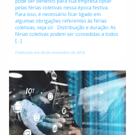
pode ser benéfico para sua empresa optar
pelas férias coletivas nessa época festiva.
Para isso, é necessário ficar ligado em
algumas obrigações referentes às férias
coletivas, veja só: Distribuição e duração: As
férias coletivas podem ser concedidas a todos
[…]
Publicado em 09 de novembro de 2018