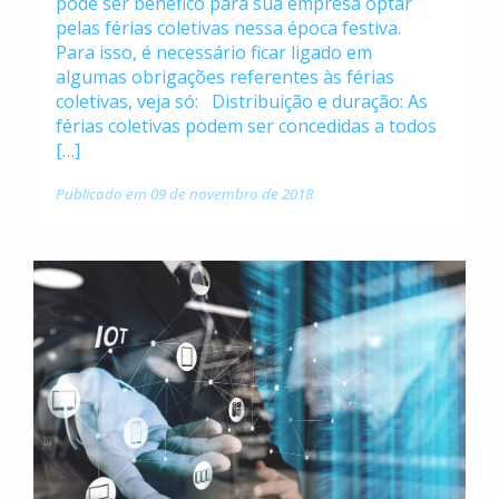
pode ser benéfico para sua empresa optar
pelas férias coletivas nessa época festiva.
Para isso, é necessário ficar ligado em
algumas obrigações referentes às férias
coletivas, veja só: Distribuição e duração: As
férias coletivas podem ser concedidas a todos
[…]
Publicado em 09 de novembro de 2018