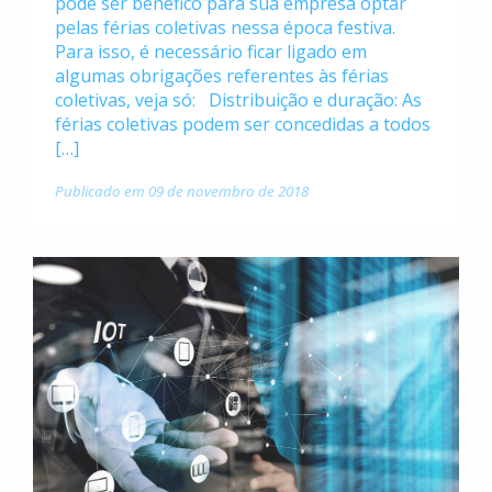
pode ser benéfico para sua empresa optar
pelas férias coletivas nessa época festiva.
Para isso, é necessário ficar ligado em
algumas obrigações referentes às férias
coletivas, veja só: Distribuição e duração: As
férias coletivas podem ser concedidas a todos
[…]
Publicado em 09 de novembro de 2018