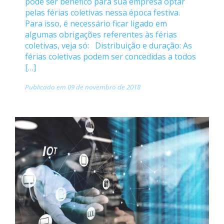
pode ser benéfico para sua empresa optar
pelas férias coletivas nessa época festiva.
Para isso, é necessário ficar ligado em
algumas obrigações referentes às férias
coletivas, veja só: Distribuição e duração: As
férias coletivas podem ser concedidas a todos
[…]
Publicado em 09 de novembro de 2018