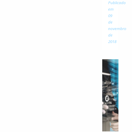
Publicado
em
09
de
novembro
de
2018