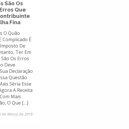
is São Os
 Erros Que
ontribuinte
lha Fina
s O Quão
E Complicado É
 Imposto De
ntanto, Ter Em
 São Os Erros
ão Deve
Sua Declaração
 Essa Questão
Mais Séria Esse
Agora A Receita
á Com Mais
o, O Que […]
5 De Março De 2019