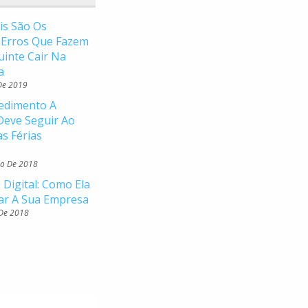
is São Os
s Erros Que Fazem
uinte Cair Na
a
De 2019
edimento A
eve Seguir Ao
as Férias
o De 2018
 Digital: Como Ela
ar A Sua Empresa
 De 2018