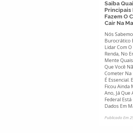
Saiba Qua
Principais
Fazem O C
Cair Na Ma
Nós Sabemo
Burocrático 
Lidar Com O
Renda, No E
Mente Quais
Que Você N
Cometer Na 
É Essencial.
Ficou Ainda 
Ano, Já Que 
Federal Est
Dados Em Mã
Publicado Em 2