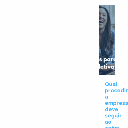
Qual
procedi
a
empres
deve
seguir
ao
optar