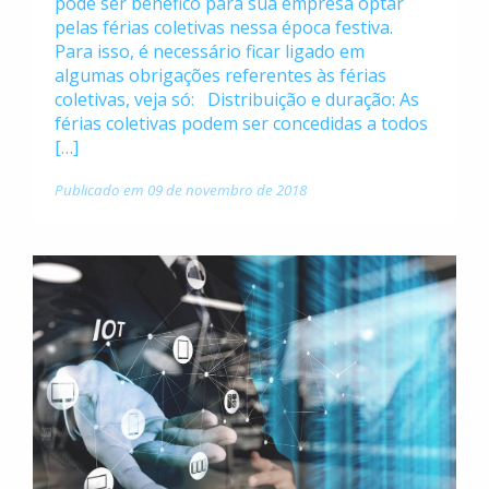
pode ser benéfico para sua empresa optar
pelas férias coletivas nessa época festiva.
Para isso, é necessário ficar ligado em
algumas obrigações referentes às férias
coletivas, veja só: Distribuição e duração: As
férias coletivas podem ser concedidas a todos
[…]
Publicado em 09 de novembro de 2018