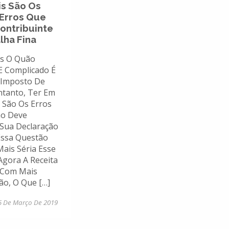
is São Os
 Erros Que
ontribuinte
lha Fina
s O Quão
E Complicado É
 Imposto De
ntanto, Ter Em
 São Os Erros
ão Deve
Sua Declaração
 Essa Questão
Mais Séria Esse
Agora A Receita
á Com Mais
o, O Que […]
5 De Março De 2019