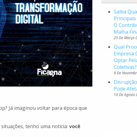
Saiba Qua
Principai
O Contrib
Malha Fin
25 De Março 
Qual Proc
Empresa D
Optar Pel
Coletivas?
9 De Novembr
Disrupção
Pode Afet
10 De Agosto
p? Já imaginou voltar para época que
 situações, tenho uma noticia:
você