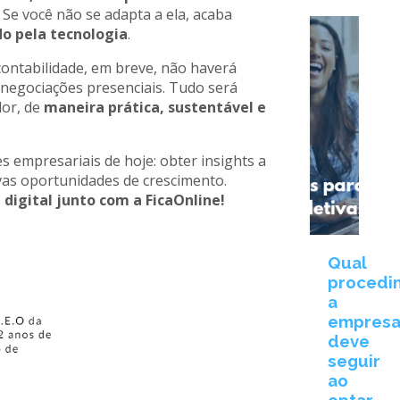
. Se você não se adapta a ela, acaba
do pela tecnologia
.
contabilidade, em breve, não haverá
 negociações presenciais. Tudo será
dor, de
maneira prática, sustentável e
es empresariais de hoje: obter insights a
vas oportunidades de crescimento.
digital junto com a FicaOnline!
Qual
procedi
a
empres
deve
seguir
ao
optar