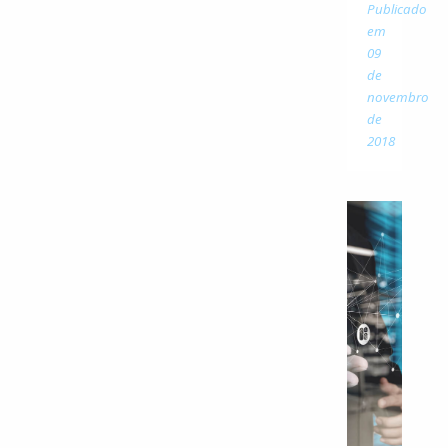
Publicado
em
09
de
novembro
de
2018