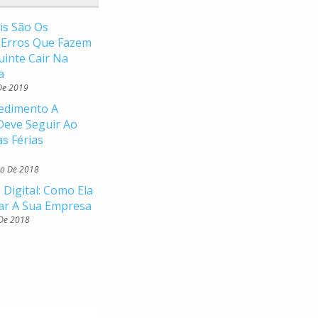
is São Os
s Erros Que Fazem
uinte Cair Na
a
De 2019
edimento A
eve Seguir Ao
as Férias
o De 2018
 Digital: Como Ela
ar A Sua Empresa
 De 2018