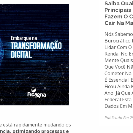
Saiba Qua
Principais
Fazem O C
Cair Na Ma
Nós Sabemo
Burocrático 
Lidar Com O
Renda, No E
Mente Quais
Que Você N
Cometer Na 
É Essencial.
Ficou Ainda 
Ano, Já Que 
Federal Est
Dados Em Mã
Publicado Em 2
e e está rapidamente mudando os
ncia, otimizando processos e